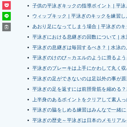
子供の平泳ぎキックの指導ポイント | 平
ウィップキック | 平泳ぎのキックを練習し
あおり足になってしまう場合 | 平泳ぎの
平泳ぎにおける息継ぎの回数について | 
平泳ぎの息継ぎは毎回するべき？ | 水泳
平泳ぎのけのび～カエルのように滑るよう
平泳ぎのブレーキは上手にかわして丸く収
平泳ぎの足ができないのは足以外の事が原
平泳ぎの足を返すには前脛骨筋を縮める？
上半身のあるポイントをクリアして素人っ
平泳ぎの脇をしめる練習はみんなで一緒に
平泳ぎの歴史～平泳ぎは日本のメモリアル