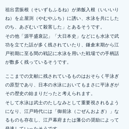
祖出雲振根（そいずもふるね）が弟飯入根（いいいり
ね）を止屋渕（やむやふち）に誘い、水泳を共にした
のち、あざむいて殺害した」とあるそうです。
その他「源平盛衰記」「大日本史」などにも水泳で武
功を立てた話が多く残されていたり、鎌倉末期から江
戸初期に至る間の戦記に水泳を用いた戦場での手柄話
が数多く残っているそうです。
ここまでの文献に残されているものはおそらく平泳ぎ
の原型であり、日本の水泳においてもまさに平泳ぎが
その歴史の始まりだったと考えられます。
そして水泳は武士のたしなみとして重要視されるよう
になり、江戸時代には「御前泳（ごぜんおよぎ）」な
るものも存在し、江戸幕府または藩公の奨励によって
発達していったそうです。