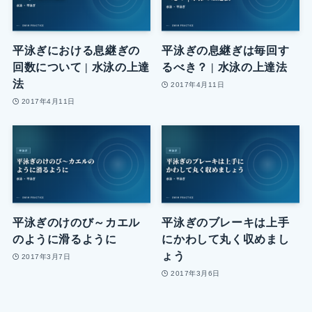
平泳ぎにおける息継ぎの
平泳ぎの息継ぎは毎回す
回数について | 水泳の上達
るべき？ | 水泳の上達法
法
2017年4月11日
2017年4月11日
平泳ぎのけのび～カエル
平泳ぎのブレーキは上手
のように滑るように
にかわして丸く収めまし
ょう
2017年3月7日
2017年3月6日