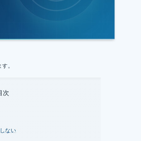
ます。
目次
しない