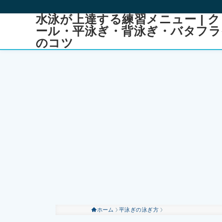
水泳が上達する練習メニュー | ク
ール・平泳ぎ・背泳ぎ・バタフラ
のコツ
ホーム
平泳ぎの泳ぎ方